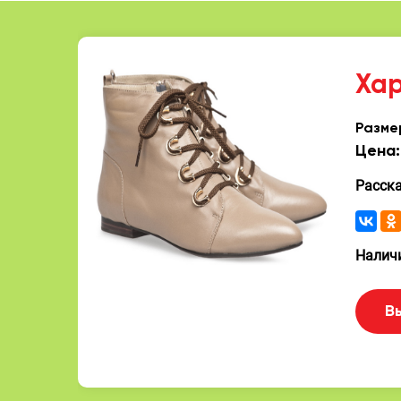
Ха
Разме
Цена:
Расск
Наличи
В