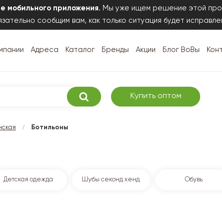
те мобильного приложения
. Мы уже ищем решение этой про
зательно сообщим вам, как только ситуация будет исправле
мпании
Адреса
Каталог
Бренды
Акции
Блог ВоВы
Кон
Купить оптом
/
нская
Ботильоны
Детская одежда
Шубы секонд хенд
Обувь