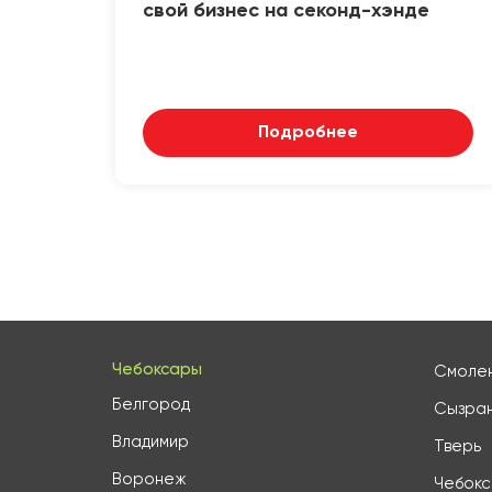
свой бизнес на секонд-хэнде
Подробнее
Чебоксары
Смоле
Белгород
Сызра
Владимир
Тверь
Воронеж
Чебок