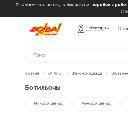
❗Уважаемые клиенты, наблюдаются
перебои в рабо
Обя
Чебоксары
О ко
/
/
/
Главная
КАТАЛОГ
Женская одежда
Обувь же
Ботильоны
Мужская одежда
Женская одежда