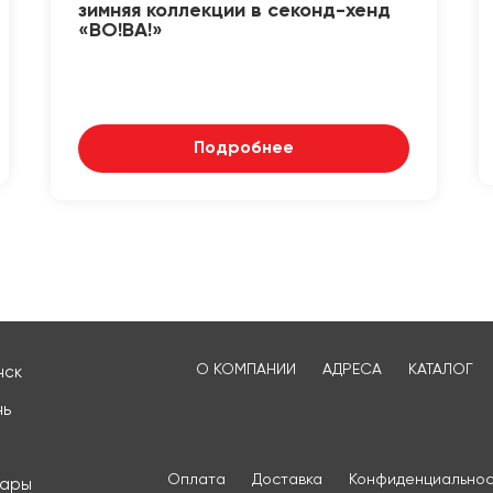
зимняя коллекции в секонд-хенд
«ВО!ВА!»
Подробнее
О КОМПАНИИ
АДРЕСА
КАТАЛОГ
нск
нь
Оплата
Доставка
Конфиденциальнос
сары