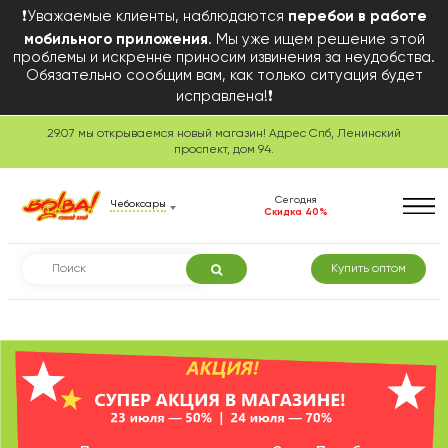
❗Уважаемые клиенты, наблюдаются
перебои в работе
мобильного приложения
. Мы уже ищем решение этой
проблемы и искренне приносим извинения за неудобства.
Обязательно сообщим вам, как только ситуация будет
исправлена!❗
29.07 мы открываемся новый магазин! Адрес Спб, Ленинский
Сегодня в розничной
проспект, дом 94.
торговле
Сегодня
Чебоксары
Скидка 40%
Купить оптом
Смотреть товары