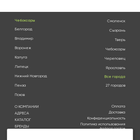
Чебоксары
Смоленск
Белгород
Сызрань
Владимир
Тверь
Воронеж
Чебоксары
Калуга
Череповец
Липецк
Ярославль
Нижний Новгород
Все города
Пенза
27 городов
Псков
Оплата
О КОМПАНИИ
Доставка
АДРЕСА
Конфиденциальность
КАТАЛОГ
Политика использования
БРЕНДЫ
файлов cookie
АКЦИИ
Согласие на обработку
КУПИТЬ ОПТОМ