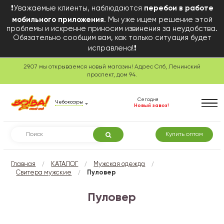
❗Уважаемые клиенты, наблюдаются
перебои в работе
мобильного приложения
. Мы уже ищем решение этой
проблемы и искренне приносим извинения за неудобства.
Обязательно сообщим вам, как только ситуация будет
исправлена!❗
29.07 мы открываемся новый магазин! Адрес Спб, Ленинский
проспект, дом 94.
Сегодня
Чебоксары
Новый завоз!
Купить оптом
/
/
/
Главная
КАТАЛОГ
Мужская одежда
/
Свитера мужские
Пуловер
Пуловер